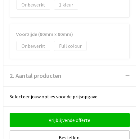
Strandtassen
Onbewerkt
1
Toilettassen
Waterbestendige tassen
Voorzijde (90mm x 90mm)
Onbewerkt
Full colour
Autotassen
Goodiebags
2. Aantal producten
Selecteer jouw opties voor de prijsopgave.
Vrijblijvende offerte
Bestellen