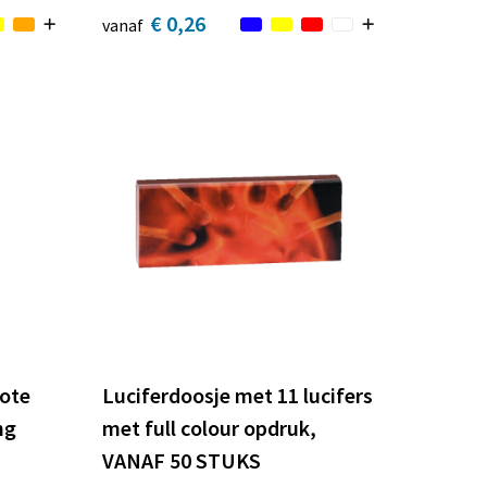
€ 0,26
vanaf
rote
Luciferdoosje met 11 lucifers
ng
met full colour opdruk,
VANAF 50 STUKS