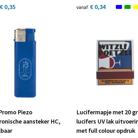
€ 0,35
€ 0,34
vanaf
 Promo Piezo
Lucifermapje met 20 g
ronische aansteker HC,
lucifers UV lak uitvoeri
lbaar
met full colour opdruk