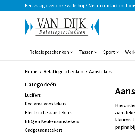
Een vraag over onze webshop? Neem contact met ons op
Relatiegeschenken
Tassen
Sport
Werk
Home
Relatiegeschenken
Aanstekers
Categorieën
Aans
Lucifers
Reclame aanstekers
Hieronder
Electrische aanstekers
aansteke
kleuren. 
BBQ en Keukenaanstekers
pagina bi
Gadgetaanstekers