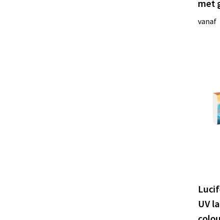
met 
Zorr
(12)
vanaf
Lucif
UV la
colo