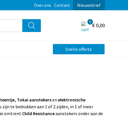
Over ons
Contact
Nieuwsbrief
0
€ 0,00
Snelle offerte
teentje, Tokai aanstekers
en
elektronische
 zijn te bedrukken aan 1 of 2 zijden, in 1 of meer
tie omtrent
Child Resistance
aanstekers onder aan de