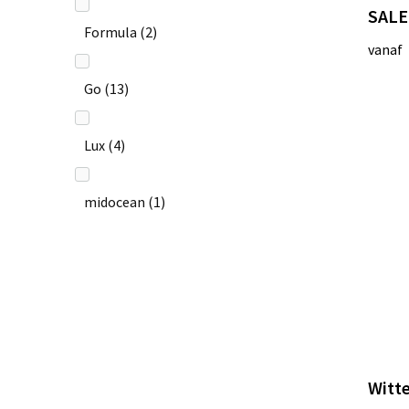
SALE
Formula
(2)
vanaf
Go
(13)
Lux
(4)
midocean
(1)
Toppoint
(1)
Unilite
(5)
VIO one
(1)
Witt