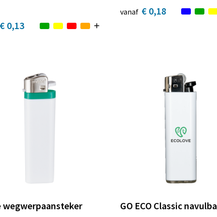
€ 0,18
vanaf
€ 0,13
e wegwerpaansteker
GO ECO Classic navulba