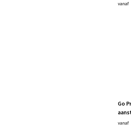
vanaf
Go Pr
aans
vanaf