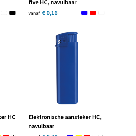
five HC, navulbaar
€ 0,16
vanaf
ker HC
Elektronische aansteker HC,
navulbaar