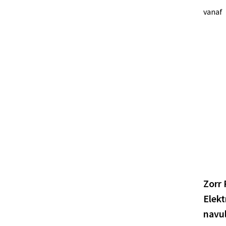
vanaf
Zorr
Elekt
navu