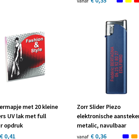
€ 0,35
vanaf
ermapje met 20 kleine
Zorr Slider Piezo
ers UV lak met full
elektronische aansteke
ur opdruk
metalic, navulbaar
€ 0,41
€ 0,36
vanaf