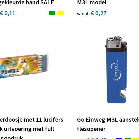
gekleurde band SALE
M3L model
€ 0,11
€ 0,27
vanaf
erdoosje met 11 lucifers
Go Einweg M3L aanste
k uitvoering met full
flesopener
ur opdruk