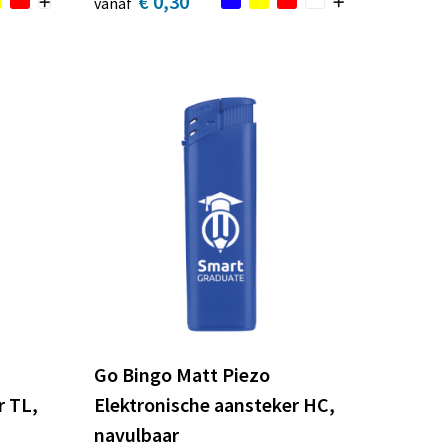
€ 0,30
vanaf
Go Bingo Matt Piezo
r TL,
Elektronische aansteker HC,
navulbaar