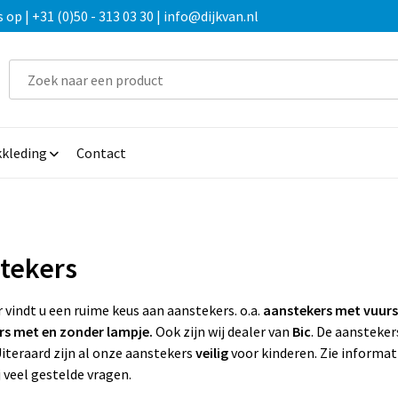
 | +31 (0)50 - 313 03 30 | info@dijkvan.nl
kleding
Contact
tekers
 vindt u een ruime keus aan aanstekers. o.a.
aanstekers met vuurs
rs met en zonder lampje.
Ook zijn wij dealer van
Bic
. De aanstekers
Uiteraard zijn al onze aanstekers
veilig
voor kinderen. Zie informa
j veel gestelde vragen.