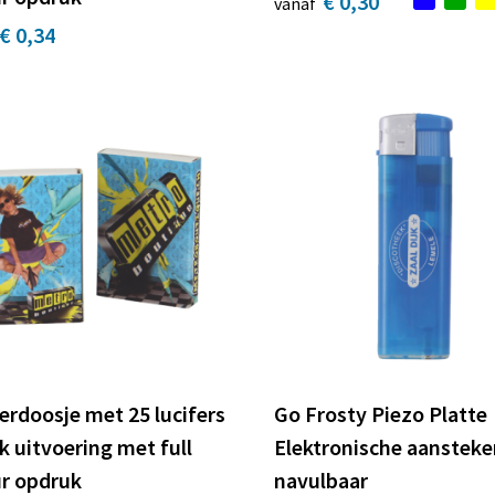
€ 0,30
vanaf
€ 0,34
erdoosje met 25 lucifers
Go Frosty Piezo Platte
k uitvoering met full
Elektronische aansteke
ur opdruk
navulbaar