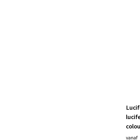
Lucif
lucif
colo
vanaf