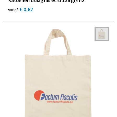
Katoenen draagtas ecru 136 gr/m2
€ 0,62
vanaf