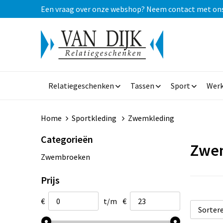
Een vraag over onze webshop? Neem contact met ons op
Relatiegeschenken
Tassen
Sport
Werk
Home
Sportkleding
Zwemkleding
Categorieën
Zwe
Zwembroeken
Prijs
€
t/m
€