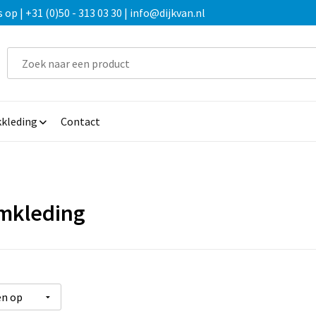
 | +31 (0)50 - 313 03 30 | info@dijkvan.nl
kleding
Contact
mkleding