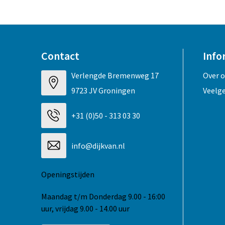
Contact
Info
Verlengde Bremenweg 17
Over 
9723 JV Groningen
Veelg
+31 (0)50 - 313 03 30
info@dijkvan.nl
Openingstijden
Maandag t/m Donderdag 9.00 - 16:00
uur, vrijdag 9.00 - 14.00 uur