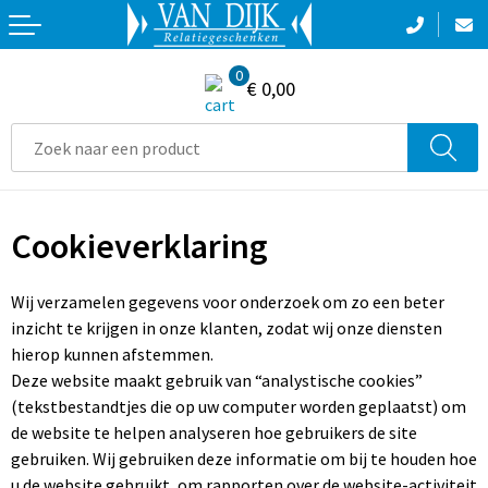
Terug
Terug
Terug
Terug
0
Aanstekers
Crossbody tassen
Broeken
Broeken en Rokken
€ 0,00
Bidons en Sportflessen
Accessoires voor tassen
Zwemkleding
E.H.B.O.
Elektronica, Gadgets en USB
Boodschappentassen
Jassen
Gereedschap
Cookieverklaring
Feestartikelen
Collegetassen
Sportaccessoires
Hygiëne en Persoonlijke verzorging
Huis, Tuin en Keuken
Documententassen
T-Shirts
Jassen
Wij verzamelen gegevens voor onderzoek om zo een beter
inzicht te krijgen in onze klanten, zodat wij onze diensten
Kantoor & Zakelijk
Draagtassen
Reflecterende polo's
hierop kunnen afstemmen.
Deze website maakt gebruik van “analystische cookies”
Kerst
Duffeltassen
Reflecterende vesten
(tekstbestandtjes die op uw computer worden geplaatst) om
de website te helpen analyseren hoe gebruikers de site
Kinderen, Peuters en Baby's
Fietstassen
Sweaters
gebruiken. Wij gebruiken deze informatie om bij te houden hoe
u de website gebruikt, om rapporten over de website-activiteit