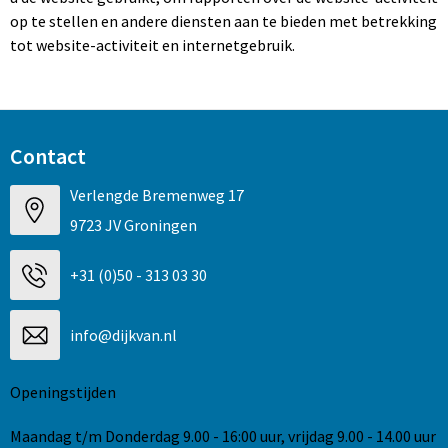
Klokken, horloges en weerstations
Heuptassen
T-Shirts
op te stellen en andere diensten aan te bieden met betrekking
tot website-activiteit en internetgebruik.
Lampen en Gereedschap
Jute tassen
Vesten
Levensmiddelen
Katoenen draagtassen
Veiligheidsvesten en Veiligheidshesjes
Contact
Outdoor & Vrije Tijd
Kledingtassen
Schorten en Sloven
Verlengde Bremenweg 17
Paraplu's
Koeltassen en Koelboxen
Kledingaccessoires
9723 JV Groningen
Persoonlijke verzorging
Koffers en Trolleys
Polo's
+31 (0)50 - 313 03 30
Reisbenodigdheden
Laptop hoezen en tassen
Gehoorbescherming
info@dijkvan.nl
Schrijfwaren
Lunchtassen
Openingstijden
Sinterklaas
Matrozentassen
Maandag t/m Donderdag 9.00 - 16:00 uur, vrijdag 9.00 - 14.00 uur