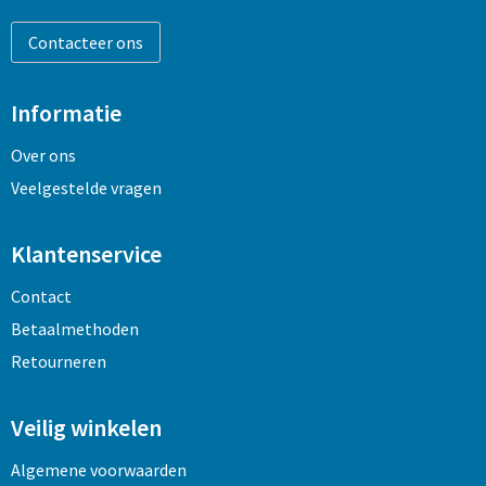
Sleutelhangers en Lanyards
Opbergtassen
Contacteer ons
Snoepgoed
Opvouwbare tassen
Informatie
Spellen voor binnen en buiten
Papieren tassen
Over ons
Sport
Promotietassen
Veelgestelde vragen
Veiligheid, Auto en Fiets
Reistassen
Klantenservice
Rugzakken
Contact
Betaalmethoden
Schoenentassen
Retourneren
Schoudertassen
Veilig winkelen
Sporttassen
Algemene voorwaarden