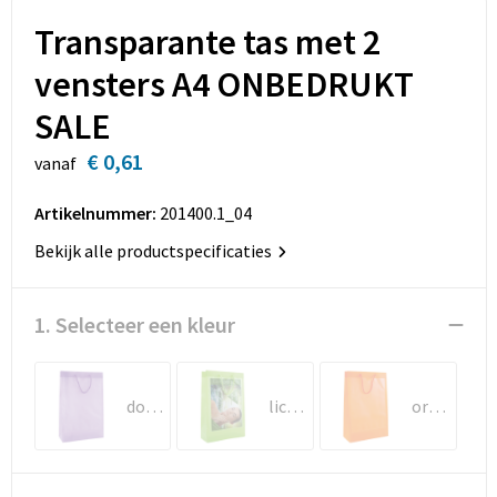
Sleutelhangers en Lanyards
Opbergtassen
Transparante tas met 2
Snoepgoed
Opvouwbare tassen
vensters A4 ONBEDRUKT
SALE
Spellen voor binnen en buiten
Papieren tassen
€ 0,61
vanaf
Sport
Promotietassen
Artikelnummer:
201400.1_04
Veiligheid, Auto en Fiets
Reistassen
Bekijk alle productspecificaties
Rugzakken
1. Selecteer een kleur
Schoenentassen
Schoudertassen
donkerpaars
lichtgroen
oranje
Sporttassen