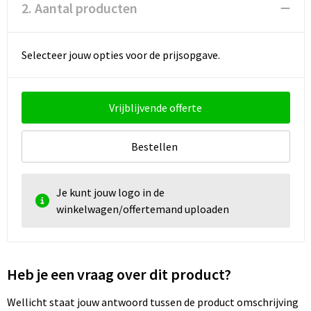
Strandtassen
2. Aantal producten
Toilettassen
Selecteer jouw opties voor de prijsopgave.
Waterbestendige tassen
Autotassen
Vrijblijvende offerte
Goodiebags
Bestellen
Je kunt jouw logo in de
winkelwagen/offertemand uploaden
Heb je een vraag over dit product?
Wellicht staat jouw antwoord tussen de product omschrijving