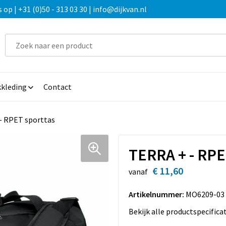
 | +31 (0)50 - 313 03 30 | info@dijkvan.nl
kleding
Contact
- RPET sporttas
TERRA + - RPE
€ 11,60
vanaf
Artikelnummer:
MO6209-03
Bekijk alle productspecifica