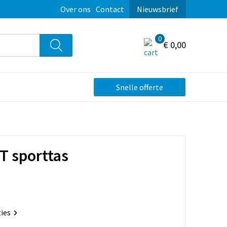
Over ons
Contact
Nieuwsbrief
0
€ 0,00
Snelle offerte
T sporttas
ties