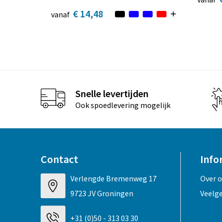
€ 14,48
vanaf
Snelle levertijden
Ook spoedlevering mogelijk
Contact
Info
Verlengde Bremenweg 17
Over 
9723 JV Groningen
Veelg
+31 (0)50 - 313 03 30