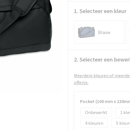
1. Selecteer een kleur
Blauw
2. Selecteer een bewer
Meerdere kleuren of meerder
offerte.
Pocket (100 mm x 230m
Onbewerkt
1
4
5