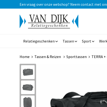
Een vraag over onze webshop? Neem contact met ons op
Relatiegeschenken
Tassen
Sport
Werk
Home
Tassen & Reizen
Sporttassen
TERRA + 