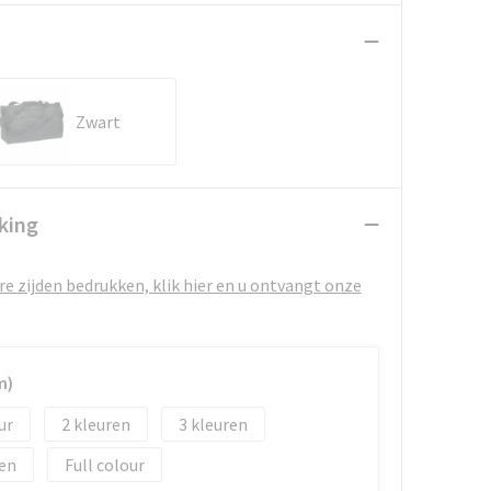
Zwart
king
e zijden bedrukken, klik hier en u ontvangt onze
m)
2
3
Full colour