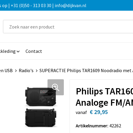
 | +31 (0)50 - 313 03 30 | info@dijkvan.nl
kleding
Contact
en USB
Radio's
SUPERACTIE Philips TAR1609 Noodradio met
Philips TAR16
Analoge FM/A
€ 29,95
vanaf
Artikelnummer:
42262