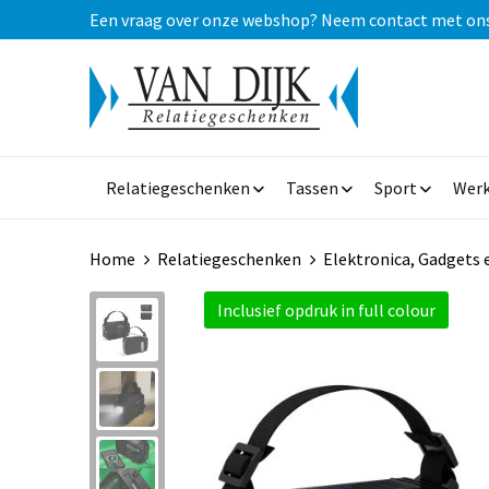
Een vraag over onze webshop? Neem contact met ons op
Relatiegeschenken
Tassen
Sport
Werk
Home
Relatiegeschenken
Elektronica, Gadgets 
Inclusief opdruk in full colour