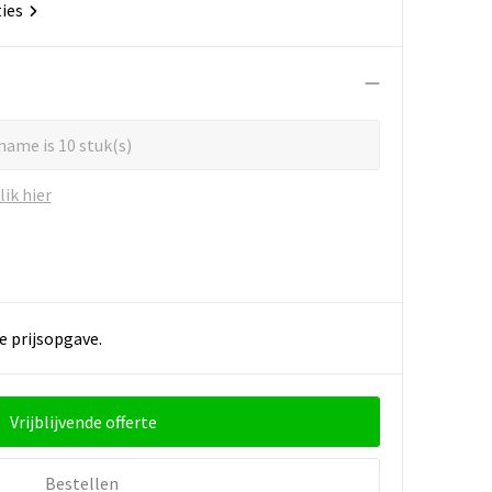
ties
name is 10 stuk(s)
ik hier
e prijsopgave.
Vrijblijvende offerte
Bestellen