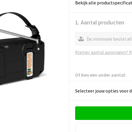
Bekijk alle productspecifica
1. Aantal producten
De minimale bestel af
Kleiner aantal aanvragen? Kl
Of kies een ander aantal:
Selecteer jouw opties voor d