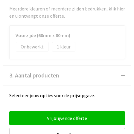
Strandtassen
Meerdere kleuren of meerdere zijden bedrukken, klik hier
Toilettassen
en u ontvangt onze offerte.
Waterbestendige tassen
Voorzijde (60mm x 80mm)
Autotassen
Onbewerkt
1
Goodiebags
3. Aantal producten
Selecteer jouw opties voor de prijsopgave.
Vrijblijvende offerte