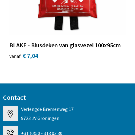
Strandtassen
Toilettassen
Waterbestendige tassen
BLAKE - Blusdeken van glasvezel 100x95cm
Autotassen
€ 7,04
vanaf
Goodiebags
Contact
Verlengde Bremenweg 17
9723 JV Groningen
+31 (0)50 - 313 03 30