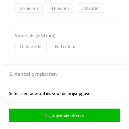
Strandtassen
3
4
5
Toilettassen
Waterbestendige tassen
Voorzijde (⌀ 34 mm)
Autotassen
Onbewerkt
Full colour
Goodiebags
2. Aantal producten
Selecteer jouw opties voor de prijsopgave.
Vrijblijvende offerte