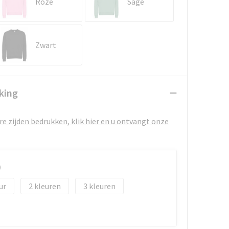
Roze
Sage
Zwart
king
e zijden bedrukken, klik hier en u ontvangt onze
)
2
3