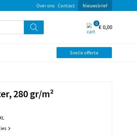
Over ons
Contact
Nieuwsbrief
0
€ 0,00
Snelle offerte
er, 280 gr/m²
XL
ties