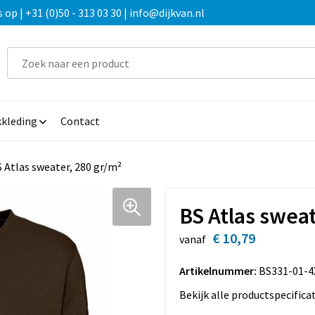
 | +31 (0)50 - 313 03 30 | info@dijkvan.nl
kleding
Contact
 Atlas sweater, 280 gr/m²
BS Atlas sweat
€ 10,79
vanaf
Artikelnummer:
BS331-01-4
Bekijk alle productspecifica