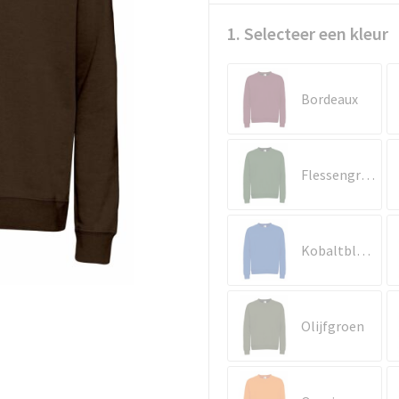
1. Selecteer een kleur
Bordeaux
Flessengroen
Kobaltblauw
Olijfgroen