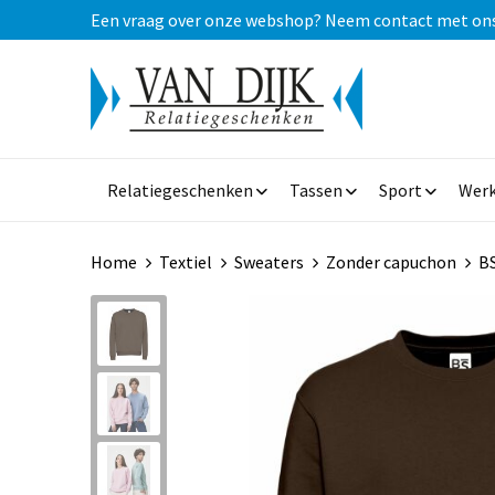
Een vraag over onze webshop? Neem contact met ons op
Relatiegeschenken
Tassen
Sport
Werk
Home
Textiel
Sweaters
Zonder capuchon
BS