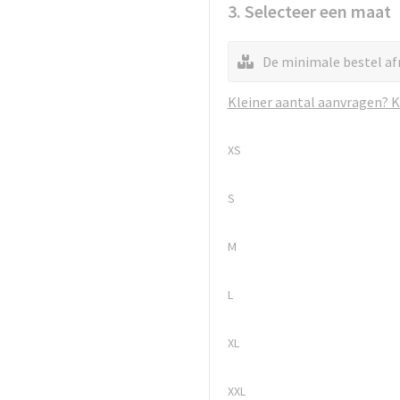
3. Selecteer een maat
De minimale bestel af
Kleiner aantal aanvragen? Kl
XS
S
M
L
XL
XXL