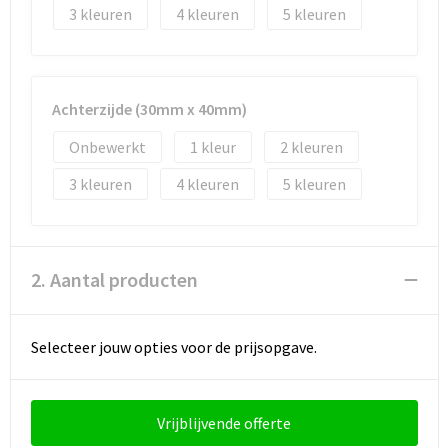
Strandtassen
3
4
5
Toilettassen
Waterbestendige tassen
Achterzijde (30mm x 40mm)
Onbewerkt
1
2
Autotassen
3
4
5
Goodiebags
2. Aantal producten
Selecteer jouw opties voor de prijsopgave.
Vrijblijvende offerte