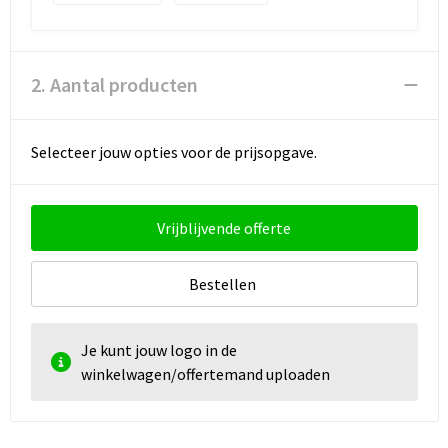
Strandtassen
Toilettassen
2. Aantal producten
Waterbestendige tassen
Autotassen
Selecteer jouw opties voor de prijsopgave.
Goodiebags
Vrijblijvende offerte
Bestellen
Je kunt jouw logo in de
winkelwagen/offertemand uploaden