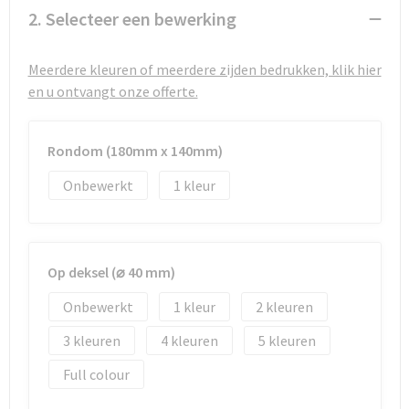
Strandtassen
2. Selecteer een bewerking
Toilettassen
Meerdere kleuren of meerdere zijden bedrukken, klik hier
en u ontvangt onze offerte.
Waterbestendige tassen
Autotassen
Rondom (180mm x 140mm)
Goodiebags
Onbewerkt
1
Op deksel (⌀ 40 mm)
Onbewerkt
1
2
3
4
5
Full colour