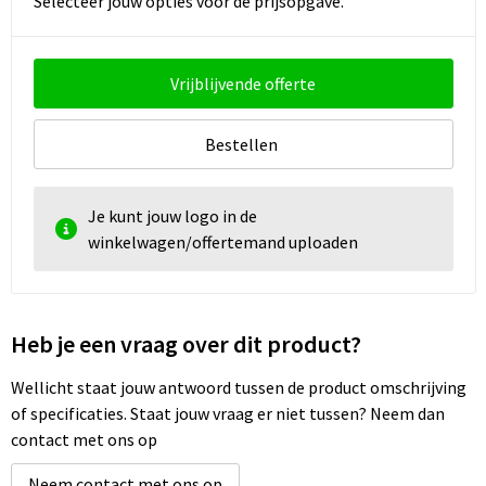
Selecteer jouw opties voor de prijsopgave.
Strandtassen
Toilettassen
Vrijblijvende offerte
Waterbestendige tassen
Bestellen
Autotassen
Goodiebags
Je kunt jouw logo in de
winkelwagen/offertemand uploaden
Heb je een vraag over dit product?
Wellicht staat jouw antwoord tussen de product omschrijving
of specificaties. Staat jouw vraag er niet tussen? Neem dan
contact met ons op
Neem contact met ons op