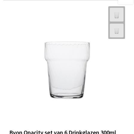
Byon Opacity set van 6 Drinkglazen 300ml