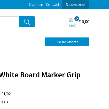
Over ons
Contact
Nieuwsbrief
0
€ 0,00
Snelle offerte
 White Board Marker Grip
-01/02
ties