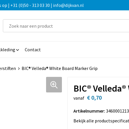
 | +31 (0)50 - 313 03 30 | info@dijkvan.nl
kleding
Contact
rstiften
BIC® Velleda® White Board Marker Grip
BIC® Velleda®
€ 0,70
vanaf
Artikelnummer:
3460001213
Bekijk alle productspecifica