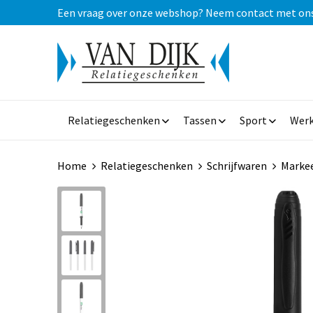
Een vraag over onze webshop? Neem contact met ons op
Relatiegeschenken
Tassen
Sport
Werk
Home
Relatiegeschenken
Schrijfwaren
Markee