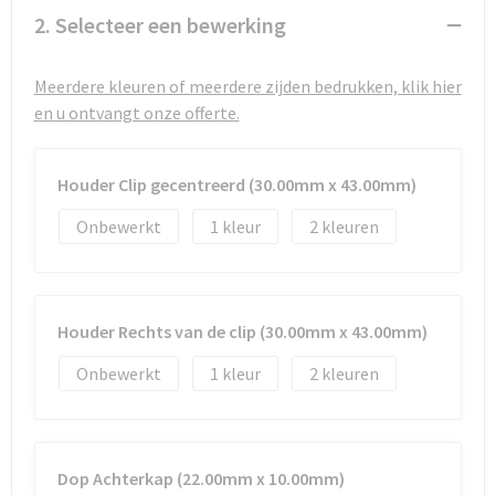
Strandtassen
2. Selecteer een bewerking
Toilettassen
Meerdere kleuren of meerdere zijden bedrukken, klik hier
Waterbestendige tassen
en u ontvangt onze offerte.
Autotassen
Houder Clip gecentreerd (30.00mm x 43.00mm)
Goodiebags
Onbewerkt
1
2
Houder Rechts van de clip (30.00mm x 43.00mm)
Onbewerkt
1
2
Dop Achterkap (22.00mm x 10.00mm)