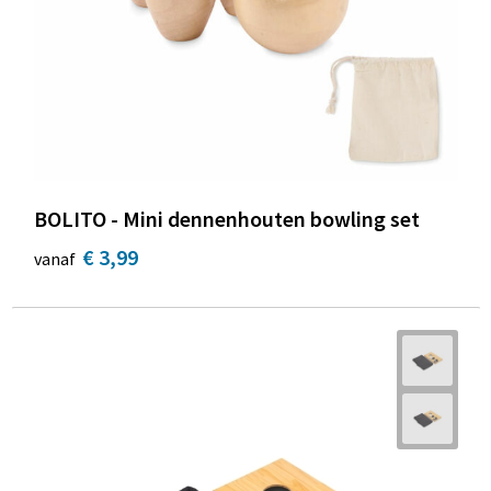
Strandtassen
Toilettassen
Waterbestendige tassen
Autotassen
BOLITO - Mini dennenhouten bowling set
Goodiebags
€ 3,99
vanaf