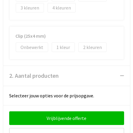
Strandtassen
3
4
Toilettassen
Waterbestendige tassen
Clip (25x4 mm)
Autotassen
Onbewerkt
1
2
Goodiebags
2. Aantal producten
Selecteer jouw opties voor de prijsopgave.
Vrijblijvende offerte