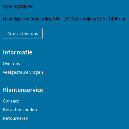
Sleutelhangers en Lanyards
Opbergtassen
Openingstijden
Snoepgoed
Opvouwbare tassen
Maandag t/m Donderdag 9.00 - 16:00 uur, vrijdag 9.00 - 14.00 uur
Spellen voor binnen en buiten
Papieren tassen
Contacteer ons
Sport
Promotietassen
Informatie
Veiligheid, Auto en Fiets
Reistassen
Over ons
Veelgestelde vragen
Rugzakken
Schoenentassen
Klantenservice
Contact
Schoudertassen
Betaalmethoden
Sporttassen
Retourneren