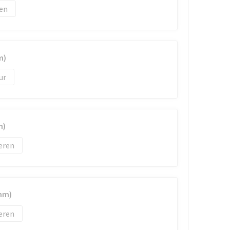
m)
m)
eren
mm)
eren