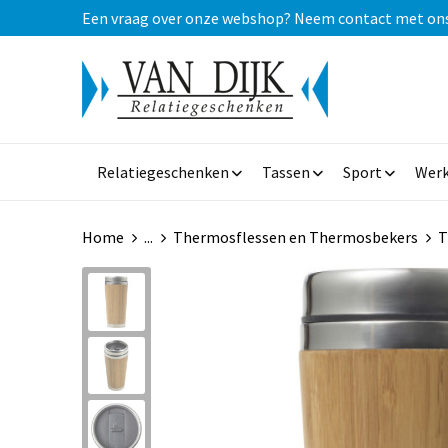
Een vraag over onze webshop? Neem contact met ons op
Relatiegeschenken
Tassen
Sport
Werk
Home
...
Thermosflessen en Thermosbekers
T