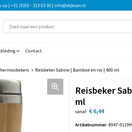
 | +31 (0)50 - 313 03 30 | info@dijkvan.nl
kleding
Contact
hermosbekers
Reisbeker Sabine | Bamboe en rvs | 400 ml
Reisbeker Sab
ml
€ 6,44
vanaf
Artikelnummer:
8947-01199