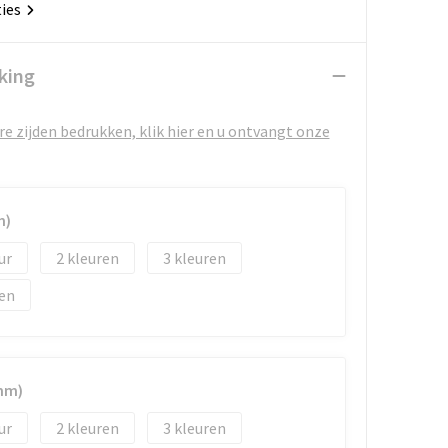
ties
king
e zijden bedrukken, klik hier en u ontvangt onze
m)
2
3
mm)
2
3