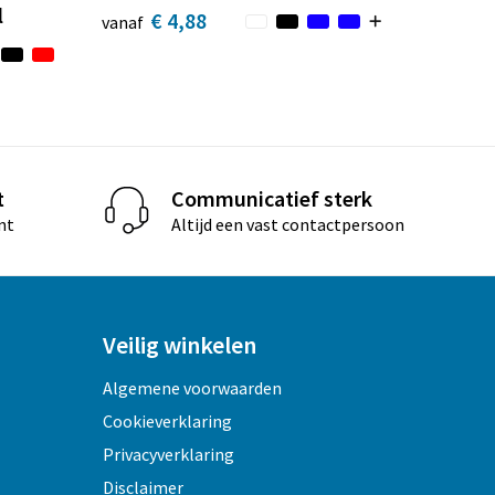
l
€ 4,88
vanaf
t
Communicatief sterk
nt
Altijd een vast contactpersoon
Veilig winkelen
Algemene voorwaarden
Cookieverklaring
Privacyverklaring
Disclaimer