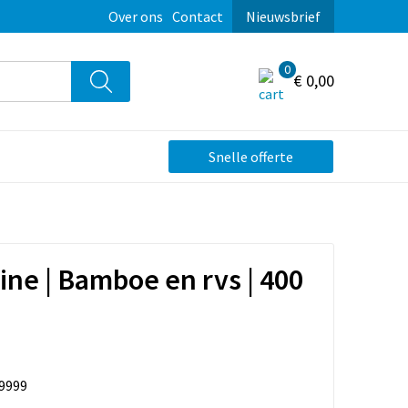
Over ons
Contact
Nieuwsbrief
0
€ 0,00
Snelle offerte
ine | Bamboe en rvs | 400
9999