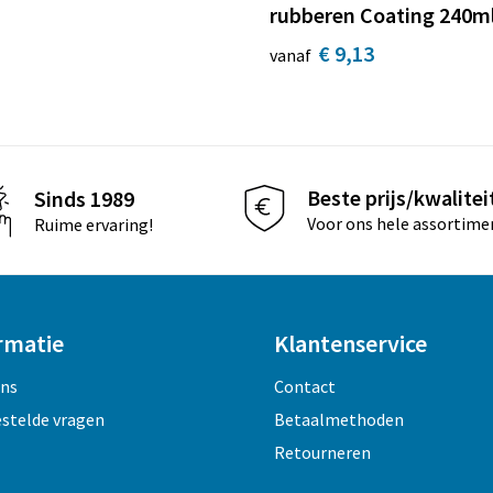
rubberen Coating 240m
€ 9,13
vanaf
Beste prijs/kwalitei
Sinds 1989
Voor ons hele assortime
Ruime ervaring!
rmatie
Klantenservice
ons
Contact
estelde vragen
Betaalmethoden
Retourneren