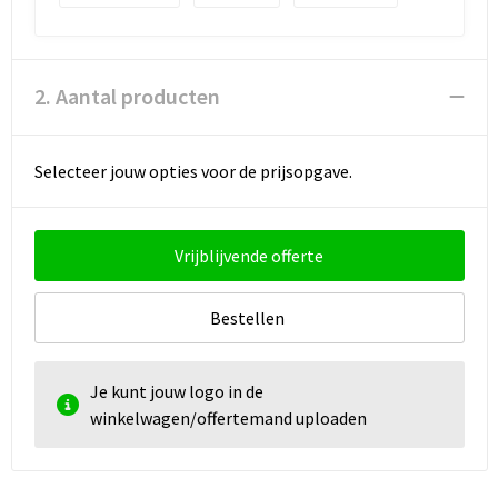
Strandtassen
Toilettassen
2. Aantal producten
Waterbestendige tassen
Autotassen
Selecteer jouw opties voor de prijsopgave.
Goodiebags
Vrijblijvende offerte
Bestellen
Je kunt jouw logo in de
winkelwagen/offertemand uploaden