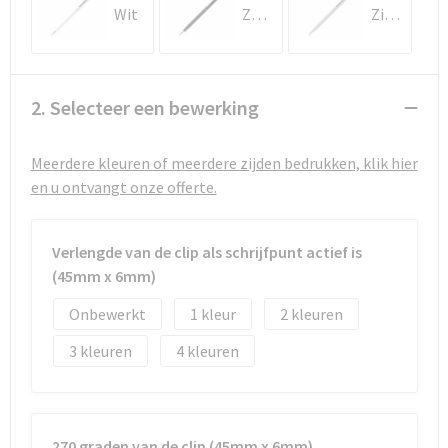
Strandtassen
Wit
Zwart
Zilver
Toilettassen
Waterbestendige tassen
2. Selecteer een bewerking
Autotassen
Meerdere kleuren of meerdere zijden bedrukken, klik hier
en u ontvangt onze offerte.
Goodiebags
Verlengde van de clip als schrijfpunt actief is
(45mm x 6mm)
Onbewerkt
1
2
3
4
270 graden van de clip (45mm x 6mm)