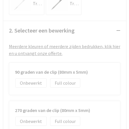
Strandtassen
Transparant / Wit
Transparant / Zwart
Toilettassen
Waterbestendige tassen
2. Selecteer een bewerking
Autotassen
Meerdere kleuren of meerdere zijden bedrukken, klik hier
en u ontvangt onze offerte.
Goodiebags
90 graden van de clip (80mm x 5mm)
Onbewerkt
Full colour
270 graden van de clip (80mm x 5mm)
Onbewerkt
Full colour