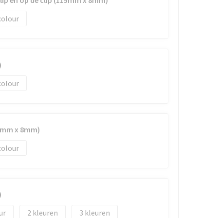
clip en op de clip (115mm x 8mm)
colour
)
colour
70mm x 8mm)
colour
)
2
3