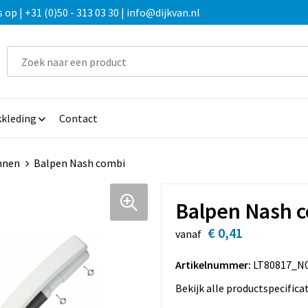
 | +31 (0)50 - 313 03 30 | info@dijkvan.nl
kleding
Contact
nnen
Balpen Nash combi
Balpen Nash 
€ 0,41
vanaf
Artikelnummer:
LT80817_N
Bekijk alle productspecifica