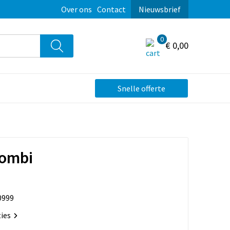
Over ons
Contact
Nieuwsbrief
0
€ 0,00
Snelle offerte
combi
0999
ties