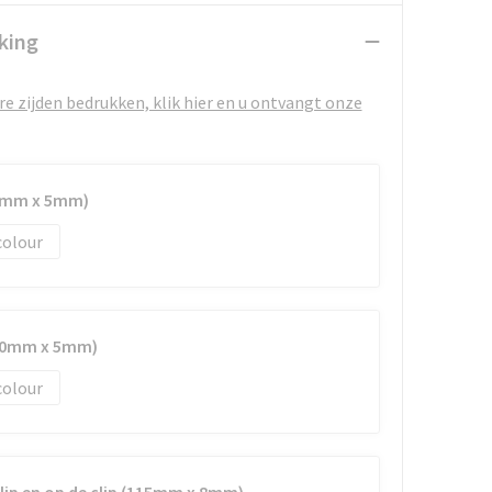
king
e zijden bedrukken, klik hier en u ontvangt onze
80mm x 5mm)
colour
(80mm x 5mm)
colour