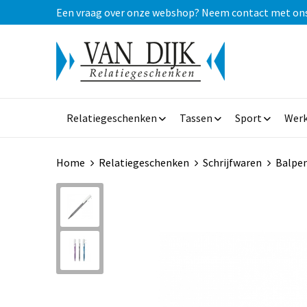
Een vraag over onze webshop? Neem contact met ons op
Relatiegeschenken
Tassen
Sport
Werk
Home
Relatiegeschenken
Schrijfwaren
Balpe