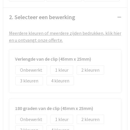
Strandtassen
Toilettassen
2. Selecteer een bewerking
Waterbestendige tassen
Meerdere kleuren of meerdere zijden bedrukken, klik hier
en u ontvangt onze offerte.
Autotassen
Goodiebags
Verlengde van de clip (45mm x 25mm)
Onbewerkt
1
2
3
4
180 graden van de clip (45mm x 25mm)
Onbewerkt
1
2