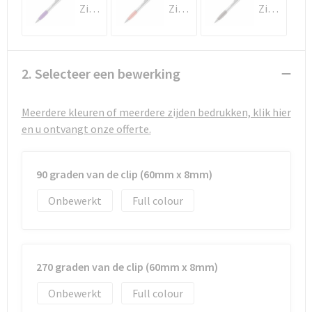
Strandtassen
Zilver / Paars
Zilver / Rood
Zilver / Zwart
Toilettassen
Waterbestendige tassen
2. Selecteer een bewerking
Autotassen
Meerdere kleuren of meerdere zijden bedrukken, klik hier
en u ontvangt onze offerte.
Goodiebags
90 graden van de clip (60mm x 8mm)
Onbewerkt
Full colour
270 graden van de clip (60mm x 8mm)
Onbewerkt
Full colour