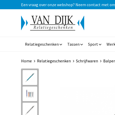
Een vraag over onze webshop? Neem contact met ons op
Relatiegeschenken
Tassen
Sport
Werk
Home
Relatiegeschenken
Schrijfwaren
Balpe