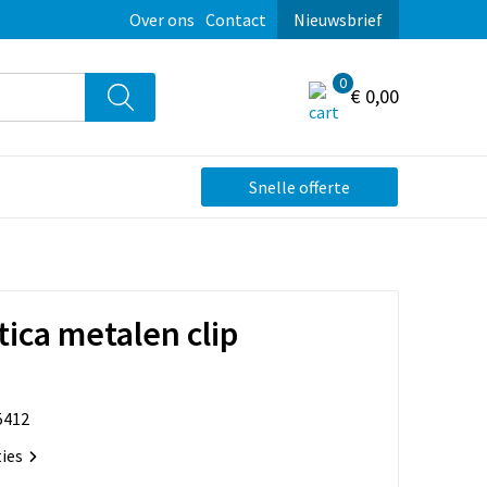
Over ons
Contact
Nieuwsbrief
0
€ 0,00
Snelle offerte
ica metalen clip
5412
ties