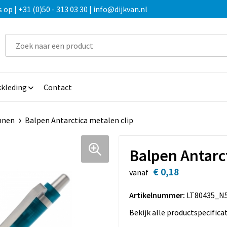
 | +31 (0)50 - 313 03 30 | info@dijkvan.nl
kleding
Contact
nnen
Balpen Antarctica metalen clip
Balpen Antarct
€ 0,18
vanaf
Artikelnummer:
LT80435_N
Bekijk alle productspecifica