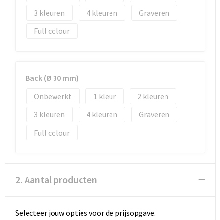
Strandtassen
3
4
Graveren
Toilettassen
Full colour
Waterbestendige tassen
Autotassen
Back (Ø 30 mm)
Onbewerkt
1
2
Goodiebags
3
4
Graveren
Full colour
2. Aantal producten
Selecteer jouw opties voor de prijsopgave.