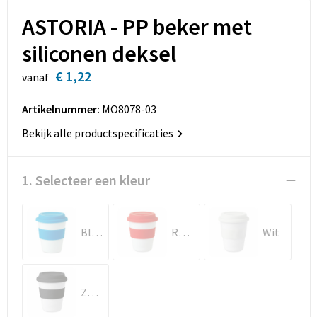
Sleutelhangers en Lanyards
Opbergtassen
ASTORIA - PP beker met
Snoepgoed
Opvouwbare tassen
siliconen deksel
€ 1,22
Spellen voor binnen en buiten
Papieren tassen
vanaf
Artikelnummer:
MO8078-03
Sport
Promotietassen
Bekijk alle productspecificaties
Veiligheid, Auto en Fiets
Reistassen
1. Selecteer een kleur
Rugzakken
Schoenentassen
Blauw
Rood
Wit
Schoudertassen
Sporttassen
Zwart