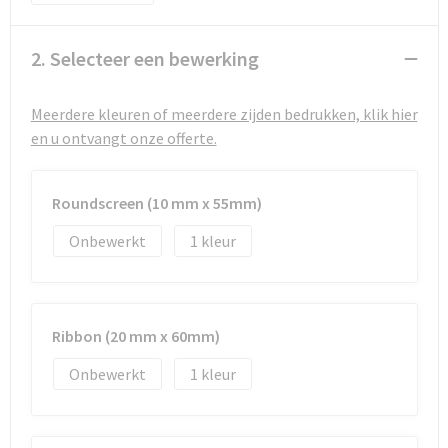
Strandtassen
Toilettassen
2. Selecteer een bewerking
Waterbestendige tassen
Meerdere kleuren of meerdere zijden bedrukken, klik hier
en u ontvangt onze offerte.
Autotassen
Goodiebags
Roundscreen (10 mm x 55mm)
Onbewerkt
1
Ribbon (20 mm x 60mm)
Onbewerkt
1