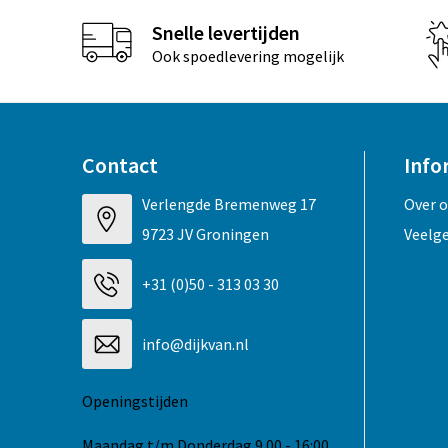
Snelle levertijden
Ook spoedlevering mogelijk
Contact
Info
Verlengde Bremenweg 17
Over 
9723 JV Groningen
Veelg
+31 (0)50 - 313 03 30
info@dijkvan.nl
Openingstijden
Maandag t/m Donderdag 9.00 - 16:00