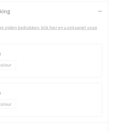
king
e zijden bedrukken, klik hier en u ontvangt onze
)
colour
)
colour