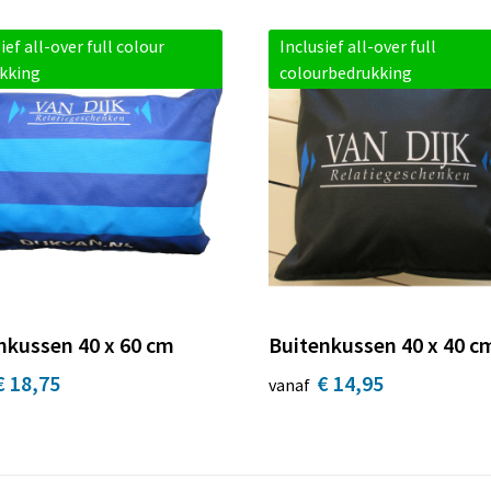
ief all-over full colour
Inclusief all-over full
kking
colourbedrukking
nkussen 40 x 60 cm
Buitenkussen 40 x 40 c
€ 18,75
€ 14,95
vanaf