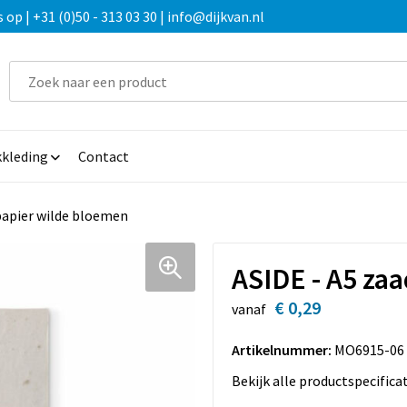
 | +31 (0)50 - 313 03 30 | info@dijkvan.nl
kleding
Contact
papier wilde bloemen
ASIDE - A5 za
€ 0,29
vanaf
Artikelnummer:
MO6915-06
Bekijk alle productspecifica