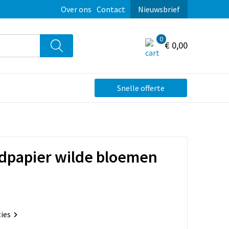
Over ons
Contact
Nieuwsbrief
0
€ 0,00
Snelle offerte
adpapier wilde bloemen
ties