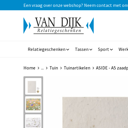
Een vraag over onze webshop? Neem contact met ons op
Relatiegeschenken
Tassen
Sport
Werk
Home
...
Tuin
Tuinartikelen
ASIDE - A5 zaad