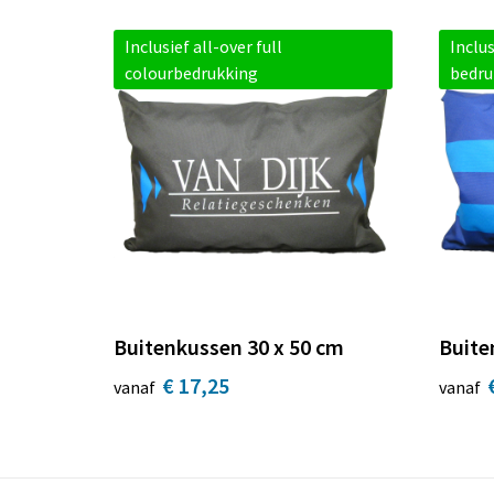
Inclusief all-over full
Inclus
colourbedrukking
bedru
Buitenkussen 30 x 50 cm
Buite
€ 17,25
vanaf
vanaf