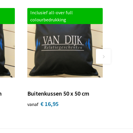
Inclusief all-over full
colourbedrukking
m
Buitenkussen 50 x 50 cm
€ 16,95
vanaf