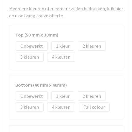
Strandtassen
Meerdere kleuren of meerdere zijden bedrukken, klik hier
Toilettassen
en u ontvangt onze offerte.
Waterbestendige tassen
Top (50 mm x 30mm)
Autotassen
Onbewerkt
1
2
3
4
Goodiebags
Bottom (40 mm x 40mm)
Onbewerkt
1
2
3
4
Full colour