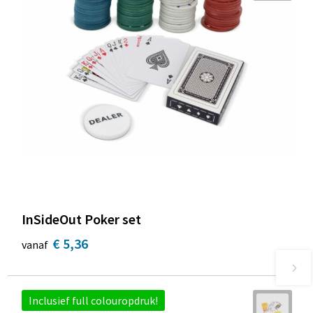
InSideOut Poker set
€ 5,36
vanaf
Inclusief full colouropdruk!