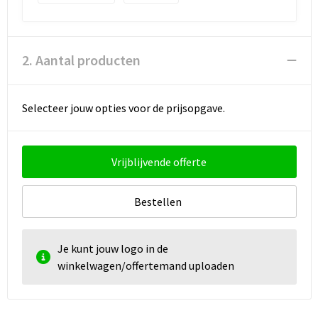
Strandtassen
Toilettassen
2. Aantal producten
Waterbestendige tassen
Autotassen
Selecteer jouw opties voor de prijsopgave.
Goodiebags
Vrijblijvende offerte
Bestellen
Je kunt jouw logo in de
winkelwagen/offertemand uploaden