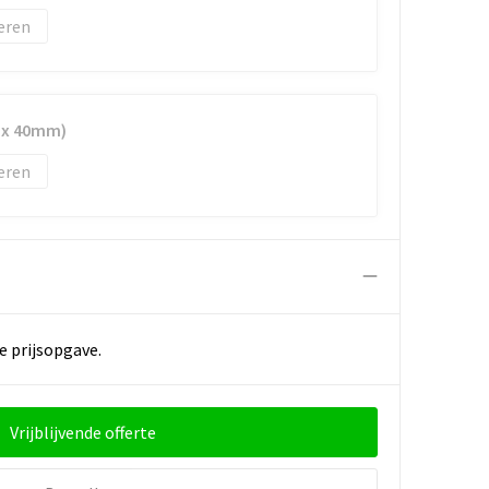
eren
m x 40mm)
eren
e prijsopgave.
Vrijblijvende offerte