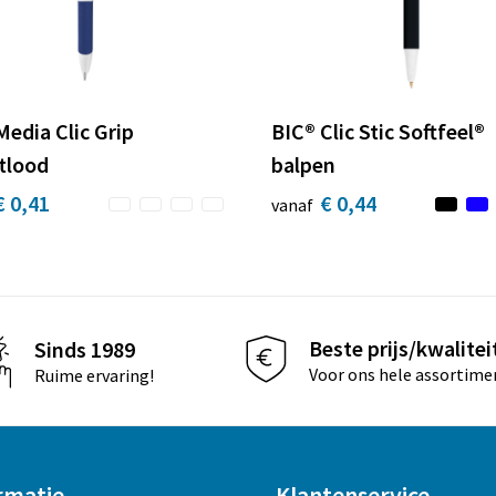
Media Clic Grip
BIC® Clic Stic Softfeel®
tlood
balpen
€ 0,41
€ 0,44
vanaf
Beste prijs/kwalitei
Sinds 1989
Voor ons hele assortime
Ruime ervaring!
rmatie
Klantenservice