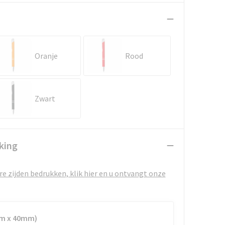
Oranje
Rood
Zwart
king
e zijden bedrukken, klik hier en u ontvangt onze
mm x 40mm)