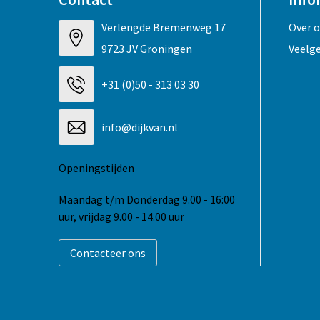
Verlengde Bremenweg 17
Over 
9723 JV Groningen
Veelg
+31 (0)50 - 313 03 30
info@dijkvan.nl
Openingstijden
Maandag t/m Donderdag 9.00 - 16:00
uur, vrijdag 9.00 - 14.00 uur
Contacteer ons