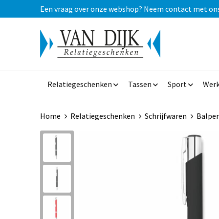
Een vraag over onze webshop? Neem contact met ons op
Relatiegeschenken
Tassen
Sport
Werk
Home
Relatiegeschenken
Schrijfwaren
Balpe