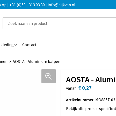
 | +31 (0)50 - 313 03 30 | info@dijkvan.nl
kleding
Contact
nnen
AOSTA - Aluminium balpen
AOSTA - Alum
€ 0,27
vanaf
Artikelnummer:
MO8857-03
Bekijk alle productspecifica