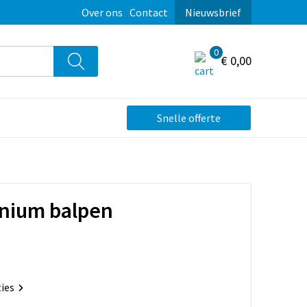
Over ons
Contact
Nieuwsbrief
0
€ 0,00
Snelle offerte
inium balpen
ties