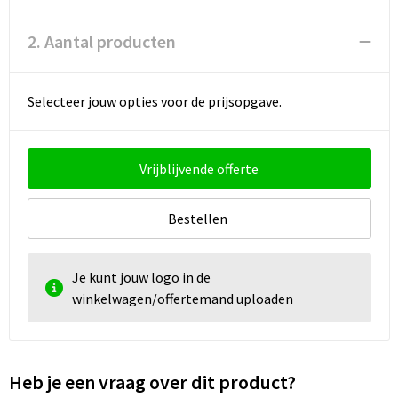
Strandtassen
2. Aantal producten
Toilettassen
Waterbestendige tassen
Selecteer jouw opties voor de prijsopgave.
Autotassen
Vrijblijvende offerte
Goodiebags
Bestellen
Je kunt jouw logo in de
winkelwagen/offertemand uploaden
Heb je een vraag over dit product?