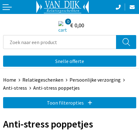
Terug
Terug
Terug
Terug
0
Aanstekers
Crossbody tassen
Broeken
Broeken en Rokken
€ 0,00
Bidons en Sportflessen
Accessoires voor tassen
Zwemkleding
E.H.B.O.
Elektronica, Gadgets en USB
Boodschappentassen
Jassen
Gereedschap
Snelle offerte
Feestartikelen
Collegetassen
Sportaccessoires
Hygiëne en Persoonlijke verzorging
Home
Relatiegeschenken
Persoonlijke verzorging
Huis, Tuin en Keuken
Documententassen
T-Shirts
Jassen
Anti-stress
Anti-stress poppetjes
Kantoor & Zakelijk
Draagtassen
Reflecterende polo's
Toon filteropties
Kerst
Duffeltassen
Reflecterende vesten
Anti-stress poppetjes
Kinderen, Peuters en Baby's
Fietstassen
Sweaters