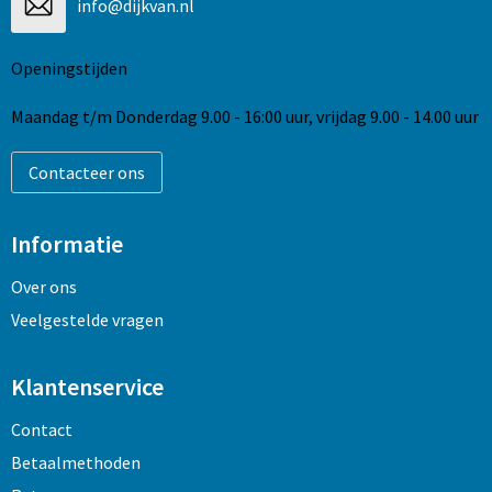
Strandtassen
info@dijkvan.nl
Toilettassen
Openingstijden
Waterbestendige tassen
Maandag t/m Donderdag 9.00 - 16:00 uur, vrijdag 9.00 - 14.00 uur
Autotassen
Contacteer ons
Goodiebags
Informatie
Over ons
Veelgestelde vragen
Klantenservice
Contact
Betaalmethoden