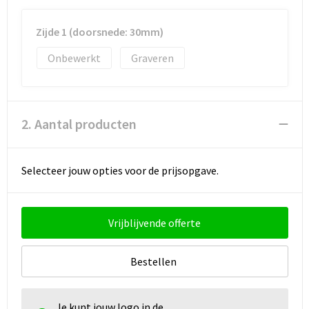
Strandtassen
Zijde 1 (doorsnede: 30mm)
Toilettassen
Onbewerkt
Graveren
Waterbestendige tassen
Autotassen
2. Aantal producten
Goodiebags
Selecteer jouw opties voor de prijsopgave.
Vrijblijvende offerte
Bestellen
Je kunt jouw logo in de