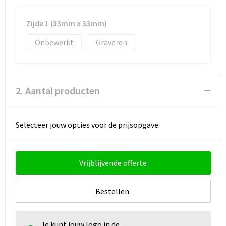
Strandtassen
Zijde 1 (33mm x 33mm)
Toilettassen
Onbewerkt
Graveren
Waterbestendige tassen
Autotassen
2. Aantal producten
Goodiebags
Selecteer jouw opties voor de prijsopgave.
Vrijblijvende offerte
Bestellen
Je kunt jouw logo in de