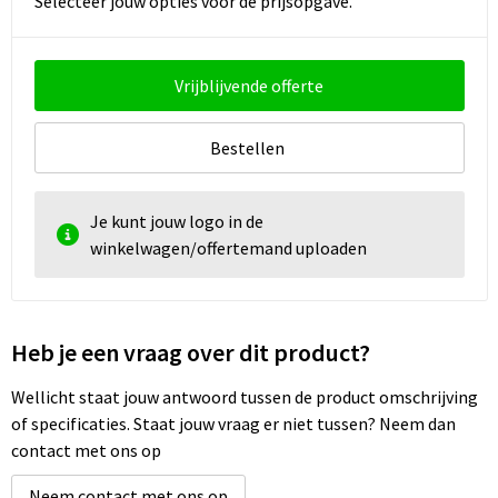
Selecteer jouw opties voor de prijsopgave.
Strandtassen
Toilettassen
Vrijblijvende offerte
Waterbestendige tassen
Bestellen
Autotassen
Goodiebags
Je kunt jouw logo in de
winkelwagen/offertemand uploaden
Heb je een vraag over dit product?
Wellicht staat jouw antwoord tussen de product omschrijving
of specificaties. Staat jouw vraag er niet tussen? Neem dan
contact met ons op
Neem contact met ons op