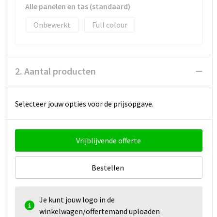
Strandtassen
Alle panelen en tas (standaard)
Onbewerkt
Full colour
Toilettassen
Waterbestendige tassen
2. Aantal producten
Autotassen
Goodiebags
Selecteer jouw opties voor de prijsopgave.
Vrijblijvende offerte
Bestellen
Je kunt jouw logo in de
winkelwagen/offertemand uploaden