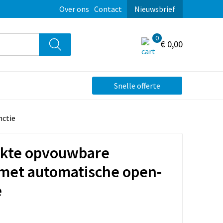
Over ons
Contact
Nieuwsbrief
0
€ 0,00
Snelle offerte
nctie
ukte opvouwbare
met automatische open-
e