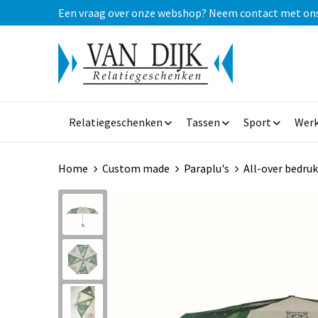
Een vraag over onze webshop? Neem contact met ons op
Relatiegeschenken
Tassen
Sport
Werk
Home
Custom made
Paraplu's
All-over bedru