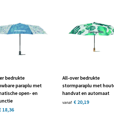
ver bedrukte
All-over bedrukte
wbare paraplu met
stormparaplu met hout
atische open- en
handvat en automaat
unctie
€ 20,19
vanaf
€ 18,36