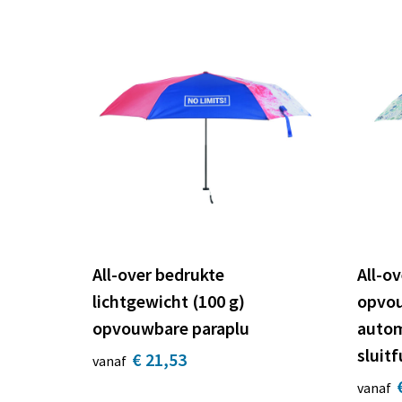
All-over bedrukte
All-o
lichtgewicht (100 g)
opvou
opvouwbare paraplu
autom
sluitf
€ 21,53
vanaf
vanaf