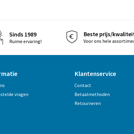
Beste prijs/kwalitei
Sinds 1989
Voor ons hele assortime
Ruime ervaring!
rmatie
Klantenservice
ons
Contact
estelde vragen
Betaalmethoden
Retourneren