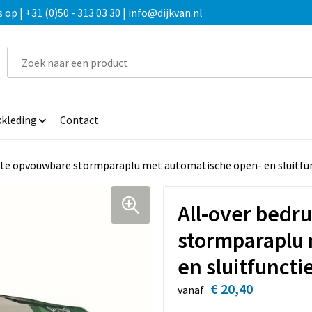
 | +31 (0)50 - 313 03 30 | info@dijkvan.nl
kleding
Contact
kte opvouwbare stormparaplu met automatische open- en sluitfu
All-over bedr
stormparaplu 
en sluitfuncti
€ 20,40
vanaf