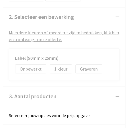
Strandtassen
Toilettassen
2. Selecteer een bewerking
Waterbestendige tassen
Meerdere kleuren of meerdere zijden bedrukken, klik hier
en u ontvangt onze offerte.
Autotassen
Goodiebags
Label (50mm x 25mm)
Onbewerkt
1
Graveren
3. Aantal producten
Selecteer jouw opties voor de prijsopgave.