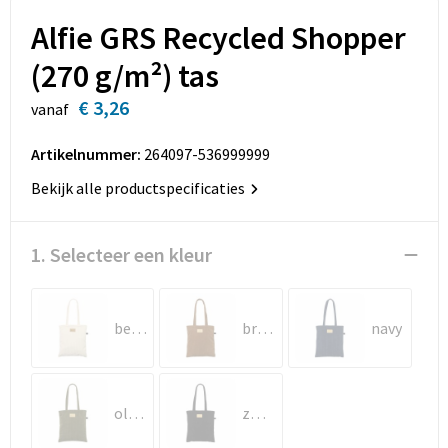
Sleutelhangers en Lanyards
Opbergtassen
Alfie GRS Recycled Shopper
Snoepgoed
Opvouwbare tassen
(270 g/m²) tas
€ 3,26
Spellen voor binnen en buiten
Papieren tassen
vanaf
Artikelnummer:
264097-536999999
Sport
Promotietassen
Bekijk alle productspecificaties
Veiligheid, Auto en Fiets
Reistassen
1. Selecteer een kleur
Rugzakken
Schoenentassen
beige
bruin
navy
Schoudertassen
Sporttassen
olijfgroen
zwart