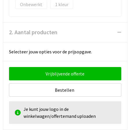
Strandtassen
Onbewerkt
1
Toilettassen
Waterbestendige tassen
2. Aantal producten
Autotassen
Selecteer jouw opties voor de prijsopgave.
Goodiebags
Vrijblijvende offerte
Bestellen
Je kunt jouw logo in de
winkelwagen/offertemand uploaden