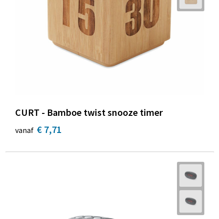
Strandtassen
Toilettassen
Waterbestendige tassen
Autotassen
Goodiebags
CURT - Bamboe twist snooze timer
€ 7,71
vanaf