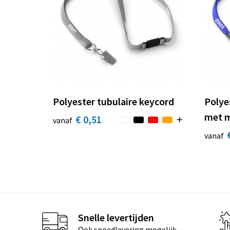
Polyester tubulaire keycord
Polye
met m
€ 0,51
vanaf
vanaf
Snelle levertijden
Ook spoedlevering mogelijk