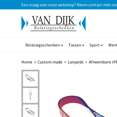
Een vraag over onze webshop? Neem contact met ons op
Relatiegeschenken
Tassen
Sport
Werk
Home
Custom made
Lanyards
Afneembare rPE