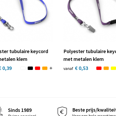
ster tubulaire keycord
Polyester tubulaire key
etalen klem
met metalen klem
€ 0,39
€ 0,53
vanaf
Beste prijs/kwalitei
Sinds 1989
Voor ons hele assortime