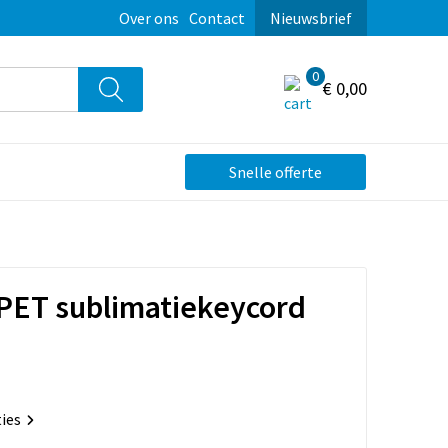
Over ons
Contact
Nieuwsbrief
0
€ 0,00
Snelle offerte
PET sublimatiekeycord
ties