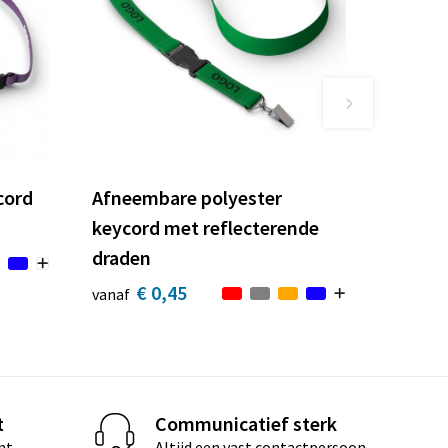
cord
Afneembare polyester
keycord met reflecterende
draden
€ 0,45
vanaf
t
Communicatief sterk
nt
Altijd een vast contactpersoon