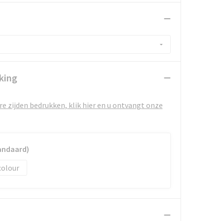
king
e zijden bedrukken, klik hier en u ontvangt onze
andaard)
colour