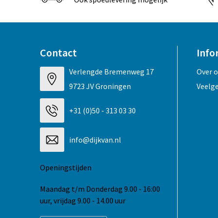
Contact
Info
Verlengde Bremenweg 17
Over 
9723 JV Groningen
Veelg
+31 (0)50 - 313 03 30
info@dijkvan.nl
Openingstijden
Maandag t/m Donderdag 9.00 - 16:00
uur, vrijdag 9.00 - 14.00 uur