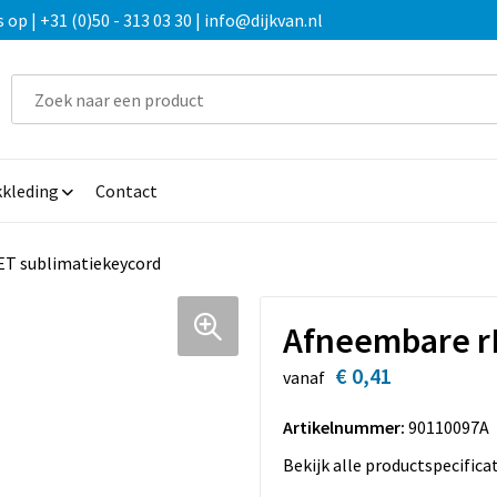
 | +31 (0)50 - 313 03 30 | info@dijkvan.nl
kleding
Contact
T sublimatiekeycord
Afneembare r
€ 0,41
vanaf
Artikelnummer:
90110097A
Bekijk alle productspecifica