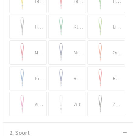
Strandtassen
Felgeel
Felrood
Helder limoengroen
Toilettassen
Houtskoolgrijs
Klassiek Groen
Limoengroen
Waterbestendige tassen
Autotassen
Medium Scharlakenrood
Middernachtblauw
Oranje
Goodiebags
Proces Blauw
Reflex Blauwe C
Rood Oranje
Violet Rood
Wit
Zwart
2. Soort