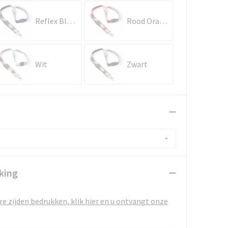
Reflex Blauwe C
Rood Oranje
Wit
Zwart
king
e zijden bedrukken, klik hier en u ontvangt onze