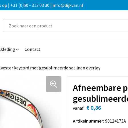
 | +31 (0)50 - 313 03 30 | info@dijkvan.nl
kleding
Contact
yester keycord met gesublimeerde satijnen overlay
Afneembare p
gesublimeerde
€ 0,86
vanaf
Artikelnummer:
90124173A