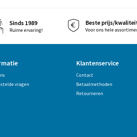
Beste prijs/kwalitei
Sinds 1989
Voor ons hele assortime
Ruime ervaring!
rmatie
Klantenservice
ons
Contact
estelde vragen
Betaalmethoden
Retourneren