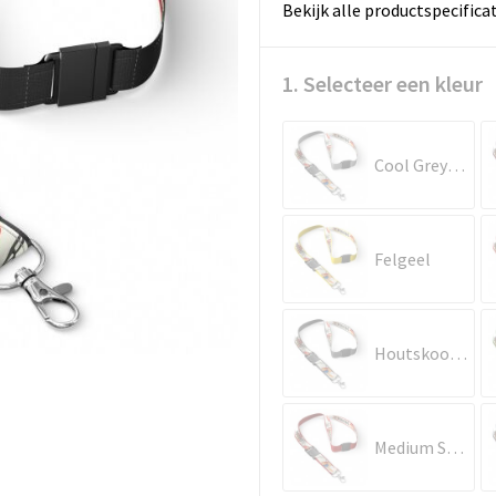
Bekijk alle productspecifica
1. Selecteer een kleur
Cool Grey 6 C
Felgeel
Houtskoolgrijs
Medium Scharlakenrood