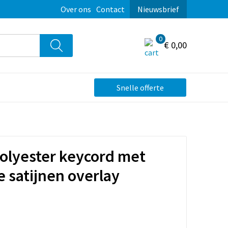
Over ons
Contact
Nieuwsbrief
0
€ 0,00
Snelle offerte
olyester keycord met
 satijnen overlay