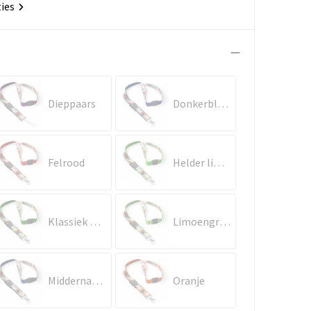
ties
Dieppaars
Donkerblauw
Felrood
Helder limoengroen
Klassiek Groen
Limoengroen
Middernachtblauw
Oranje