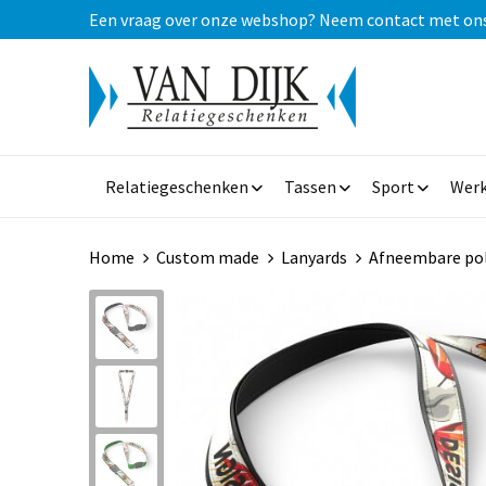
Een vraag over onze webshop? Neem contact met ons op
Relatiegeschenken
Tassen
Sport
Werk
Home
Custom made
Lanyards
Afneembare pol