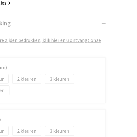
ties
king
e zijden bedrukken, klik hier en u ontvangt onze
mm)
2
3
)
2
3