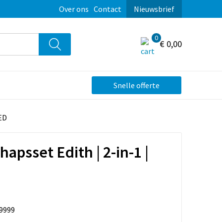
Over ons
Contact
Nieuwsbrief
0
€ 0,00
Snelle offerte
ED
apsset Edith | 2-in-1 |
9999