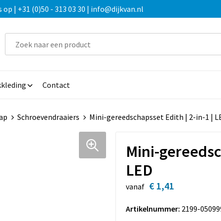
 | +31 (0)50 - 313 03 30 | info@dijkvan.nl
kleding
Contact
ap
Schroevendraaiers
Mini-gereedschapsset Edith | 2-in-1 | L
Mini-gereedsch
LED
€ 1,41
vanaf
Artikelnummer:
2199-05099