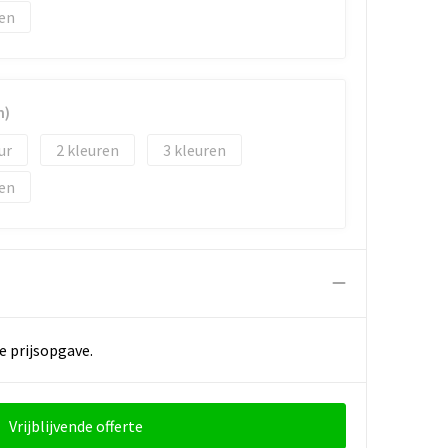
m)
2
3
e prijsopgave.
Vrijblijvende offerte