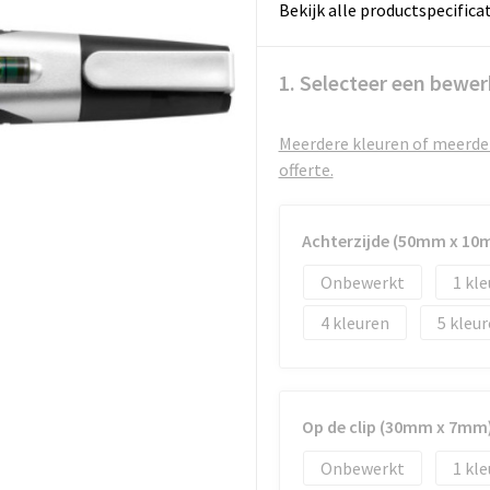
Bekijk alle productspecifica
1. Selecteer een bewer
Meerdere kleuren of meerder
offerte.
Achterzijde (50mm x 10
Onbewerkt
1
4
5
Op de clip (30mm x 7mm
Onbewerkt
1